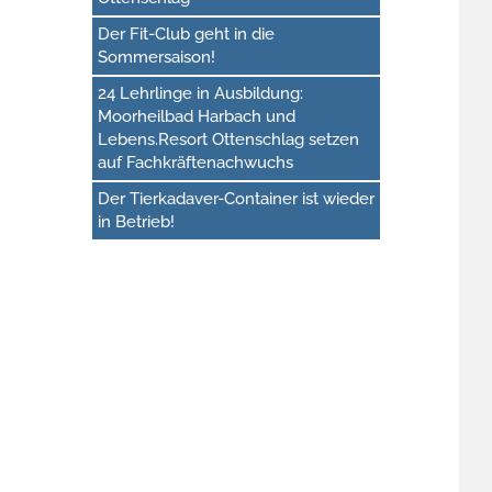
Der Fit-Club geht in die
Sommersaison!
24 Lehrlinge in Ausbildung:
Moorheilbad Harbach und
Lebens.Resort Ottenschlag setzen
auf Fachkräftenachwuchs
Der Tierkadaver-Container ist wieder
in Betrieb!