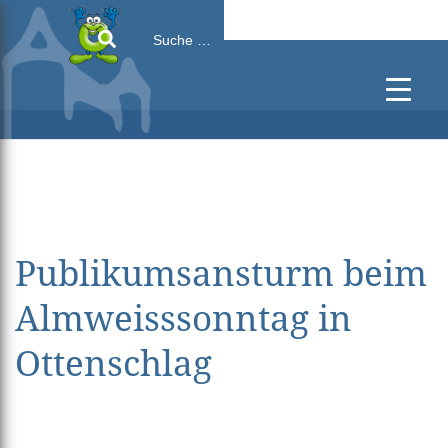
Search
for:
Publikumsansturm beim
Almweisssonntag in
Ottenschlag