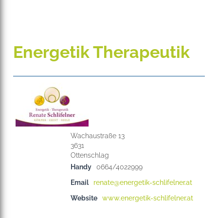
Energetik Therapeutik
Wachaustraße 13
3631
Handy
0664/4022999
Email
renate@energetik-schlifelner.at
Website
www.energetik-schlifelner.at