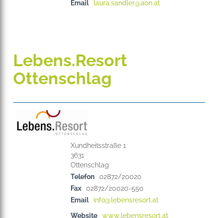
Email
laura.sandler@aon.at
Lebens.Resort
Ottenschlag
Xundheitsstraße 1
3631
Telefon
02872/20020
Fax
02872/20020-550
Email
info@lebensresort.at
Website
www.lebensresort.at