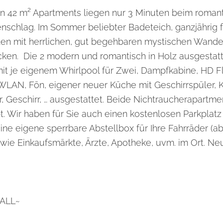
en 42 m² Apartments liegen nur 3 Minuten beim roman
enschlag. Im Sommer beliebter Badeteich, ganzjährig f
en mit herrlichen, gut begehbaren mystischen Wan
ken. Die 2 modern und romantisch in Holz ausgestat
it je eigenem Whirlpool für Zwei, Dampfkabine, HD F
WLAN, Fön, eigener neuer Küche mit Geschirrspüler, 
, Geschirr, … ausgestattet. Beide Nichtraucherapartme
bt. Wir haben für Sie auch einen kostenlosen Parkplatz 
ne eigene sperrbare Abstellbox für Ihre Fahrräder (ab
 wie Einkaufsmärkte, Ärzte, Apotheke, uvm. im Ort. Neu
TALL~