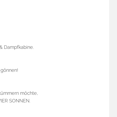
& Dampfkabine.
 gönnen!
g kümmern möchte,
t VIER SONNEN.