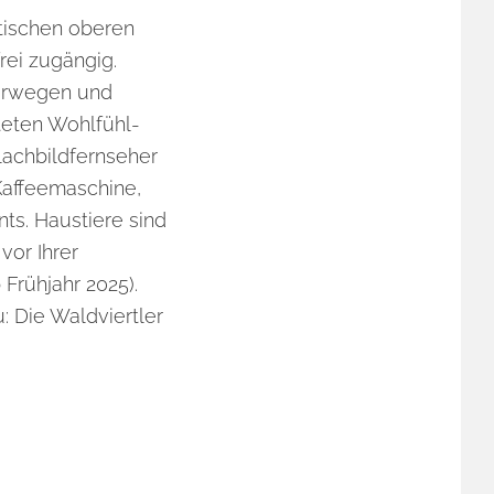
tischen oberen
rei zugängig.
derwegen und
teten Wohlfühl-
lachbildfernseher
Kaffeemaschine,
nts. Haustiere sind
vor Ihrer
 Frühjahr 2025).
: Die Waldviertler