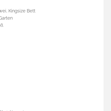
ei, Kingsize Bett
Garten
ß.