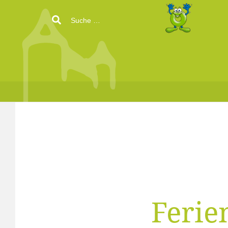
Search
for:
Feri