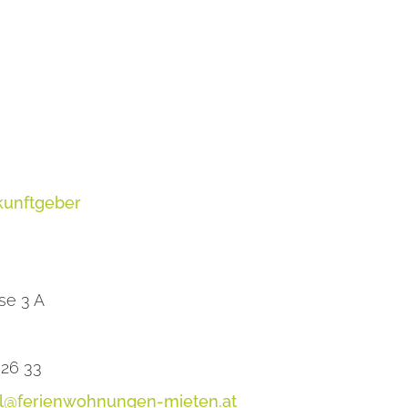
kunftgeber
se 3 A
26 33
el@ferienwohnungen-mieten.at