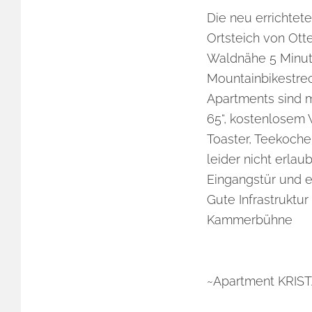
Die neu errichtet
Ortsteich von Ott
Waldnähe 5 Minut
Mountainbikestrec
Apartments sind m
65“, kostenlosem 
Toaster, Teekocher
leider nicht erlau
Eingangstür und ei
Gute Infrastruktur
Kammerbühne
~Apartment KRIS