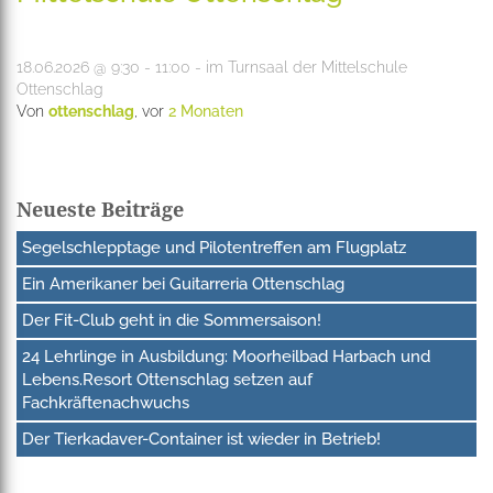
18.06.2026 @ 9:30 - 11:00 - im Turnsaal der Mittelschule
Ottenschlag
Von
ottenschlag
, vor
2 Monaten
Neueste Beiträge
Segelschlepptage und Pilotentreffen am Flugplatz
Ein Amerikaner bei Guitarreria Ottenschlag
Der Fit-Club geht in die Sommersaison!
24 Lehrlinge in Ausbildung: Moorheilbad Harbach und
Lebens.Resort Ottenschlag setzen auf
Fachkräftenachwuchs
Der Tierkadaver-Container ist wieder in Betrieb!