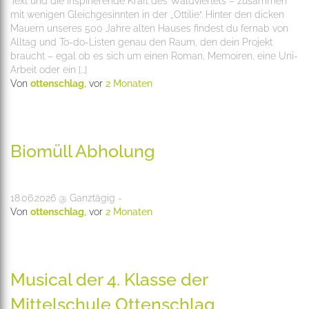
Text und die inspirierende Kraft des Waldviertels – zusammen
mit wenigen Gleichgesinnten in der „Ottilie“. Hinter den dicken
Mauern unseres 500 Jahre alten Hauses findest du fernab von
Alltag und To-do-Listen genau den Raum, den dein Projekt
braucht – egal ob es sich um einen Roman, Memoiren, eine Uni-
Arbeit oder ein [...]
Von
ottenschlag
, vor
2 Monaten
Biomüll Abholung
18.06.2026 @ Ganztägig -
Von
ottenschlag
, vor
2 Monaten
Musical der 4. Klasse der
Mittelschule Ottenschlag