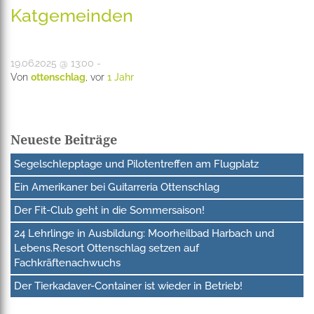
Katgemeinden
19.06.2025 @ 13:00 -
Von
ottenschlag
, vor
1 Jahr
Neueste Beiträge
Segelschlepptage und Pilotentreffen am Flugplatz
Ein Amerikaner bei Guitarreria Ottenschlag
Der Fit-Club geht in die Sommersaison!
24 Lehrlinge in Ausbildung: Moorheilbad Harbach und
Lebens.Resort Ottenschlag setzen auf
Fachkräftenachwuchs
Der Tierkadaver-Container ist wieder in Betrieb!