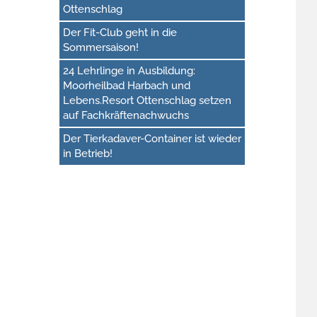
Ottenschlag
Der Fit-Club geht in die
Sommersaison!
24 Lehrlinge in Ausbildung:
Moorheilbad Harbach und
Lebens.Resort Ottenschlag setzen
auf Fachkräftenachwuchs
Der Tierkadaver-Container ist wieder
in Betrieb!